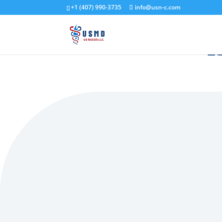
+1 (407) 990-3735
info@usn-c.com
E