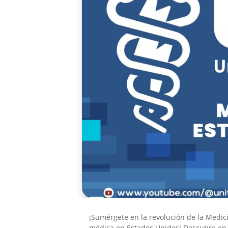
¡Sumérgete en la revolución de la Medic
médica en Estados Unidos! Descubre en es