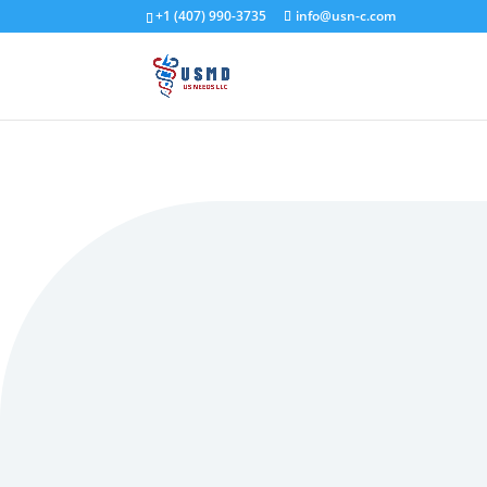
+1 (407) 990-3735
info@usn-c.com