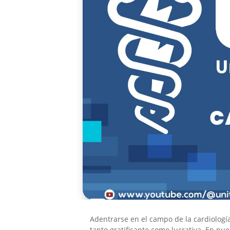
Adentrarse en el campo de la cardiologí
tanto gratificante como lucrativa. En n