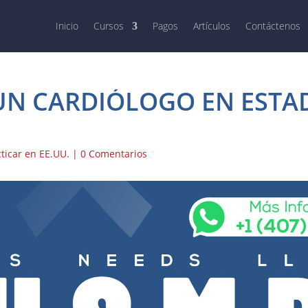
Inicio
Cursos
Pagos
Artículos
Contáctenos
N CARDIÓLOGO EN ESTA
cticar en EE.UU.
|
0 Comentarios